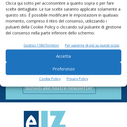
Clicca qui sotto per acconsentire a quanto sopra o per fare
scelte dettagliate. Le tue scelte saranno applicate solamente a
questo sito. È possibile modificare le impostazioni in qualsiasi
momento, compreso il ritiro del consenso, utilizzando i
pulsanti della Cookie Policy o cliccando sul pulsante di gestione
del consenso nella parte inferiore dello schermo.
Gestisci 1380 fornitori
Per saperne di più su questi scopi
Accetta
Rimani aggiornato sul mondo
Preferenze
dell’agricoltura
Cookie Policy
Privacy Policy
Iscriviti alle nostre newsletter