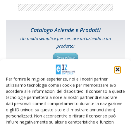
Catalogo Aziende e Prodotti
Un modo semplice per cercare un'azienda o un
prodotto!
Cerca adesso
Per fornire le migliori esperienze, noi e i nostri partner
utilizziamo tecnologie come i cookie per memorizzare e/o
L'Esperto risponde
accedere alle informazioni del dispositivo. Il consenso a queste
tecnologie permetterà a noi e ai nostri partner di elaborare
I consigli di Terra e Vita agli agricoltori
dati personali come il comportamento durante la navigazione
o gli ID univoci su questo sito e di mostrare annunci (non)
Cerca adesso
personalizzati. Non acconsentire o ritirare il consenso può
influire negativamente su alcune caratteristiche e funzioni.