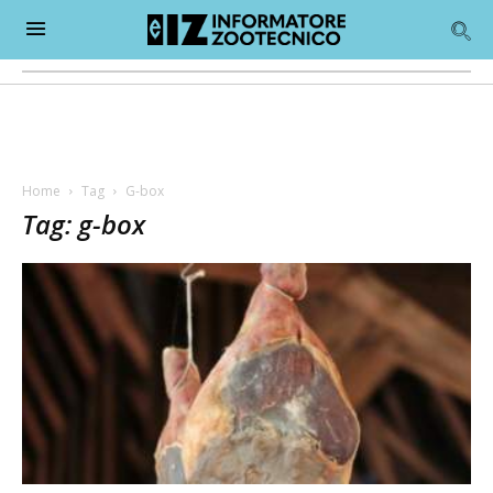
Home
Tag
G-box
Tag: g-box