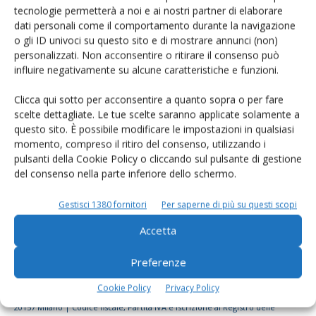
tecnologie permetterà a noi e ai nostri partner di elaborare
Rimani aggiornato sul mondo
dati personali come il comportamento durante la navigazione
dell’agricoltura
o gli ID univoci su questo sito e di mostrare annunci (non)
personalizzati. Non acconsentire o ritirare il consenso può
influire negativamente su alcune caratteristiche e funzioni.
Iscriviti alle nostre newsletter
Clicca qui sotto per acconsentire a quanto sopra o per fare
scelte dettagliate. Le tue scelte saranno applicate solamente a
questo sito. È possibile modificare le impostazioni in qualsiasi
momento, compreso il ritiro del consenso, utilizzando i
pulsanti della Cookie Policy o cliccando sul pulsante di gestione
del consenso nella parte inferiore dello schermo.
Gestisci 1380 fornitori
Per saperne di più su questi scopi
Accetta
Preferenze
Cookie Policy
Privacy Policy
© Tecniche Nuove Spa. Tutti i diritti riservati. Sede legale Via Eritrea 21 -
20157 Milano | Codice fiscale, Partita IVA e Iscrizione al Registro delle