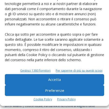
tecnologie permetterà a noi e ai nostri partner di elaborare
Rimani aggiornato sul mondo
dati personali come il comportamento durante la navigazione
dell’agricoltura
o gli ID univoci su questo sito e di mostrare annunci (non)
personalizzati. Non acconsentire o ritirare il consenso può
influire negativamente su alcune caratteristiche e funzioni.
Iscriviti alle nostre newsletter
Clicca qui sotto per acconsentire a quanto sopra o per fare
scelte dettagliate. Le tue scelte saranno applicate solamente a
questo sito. È possibile modificare le impostazioni in qualsiasi
momento, compreso il ritiro del consenso, utilizzando i
pulsanti della Cookie Policy o cliccando sul pulsante di gestione
del consenso nella parte inferiore dello schermo.
Gestisci 1380 fornitori
Per saperne di più su questi scopi
Accetta
Preferenze
Cookie Policy
Privacy Policy
© Tecniche Nuove Spa. Tutti i diritti riservati. Sede legale Via Eritrea 21 -
20157 Milano | Codice fiscale, Partita IVA e Iscrizione al Registro delle