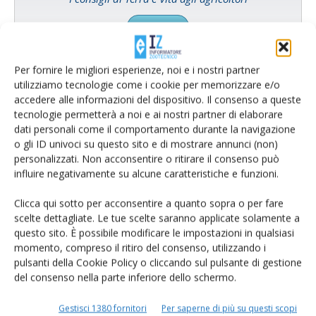
Cerca adesso
Per fornire le migliori esperienze, noi e i nostri partner
utilizziamo tecnologie come i cookie per memorizzare e/o
accedere alle informazioni del dispositivo. Il consenso a queste
tecnologie permetterà a noi e ai nostri partner di elaborare
dati personali come il comportamento durante la navigazione
o gli ID univoci su questo sito e di mostrare annunci (non)
personalizzati. Non acconsentire o ritirare il consenso può
influire negativamente su alcune caratteristiche e funzioni.
Clicca qui sotto per acconsentire a quanto sopra o per fare
Rimani aggiornato sul mondo
scelte dettagliate. Le tue scelte saranno applicate solamente a
questo sito. È possibile modificare le impostazioni in qualsiasi
dell’agricoltura
momento, compreso il ritiro del consenso, utilizzando i
pulsanti della Cookie Policy o cliccando sul pulsante di gestione
del consenso nella parte inferiore dello schermo.
Iscriviti alle nostre newsletter
Gestisci 1380 fornitori
Per saperne di più su questi scopi