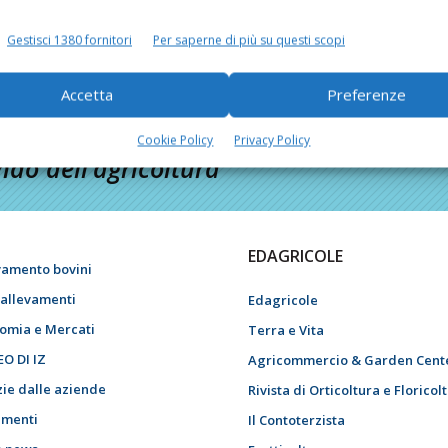
Gestisci 1380 fornitori
Per saperne di più su questi scopi
Accetta
Preferenze
Cookie Policy
Privacy Policy
do dell’agricoltura
EDAGRICOLE
vamento bovini
i allevamenti
Edagricole
omia e Mercati
Terra e Vita
EO DI IZ
Agricommercio & Garden Cent
zie dalle aziende
Rivista di Orticoltura e Floricol
menti
Il Contoterzista