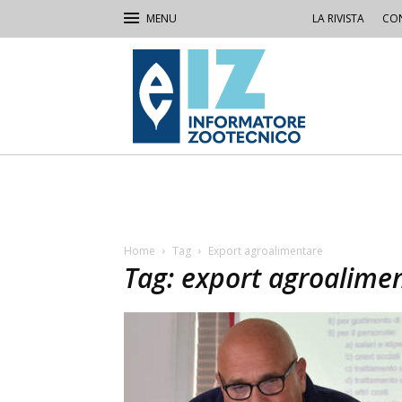
LA RIVISTA
CON
IZ
Informatore
Zootecnico
Home
Tag
Export agroalimentare
Tag: export agroalime