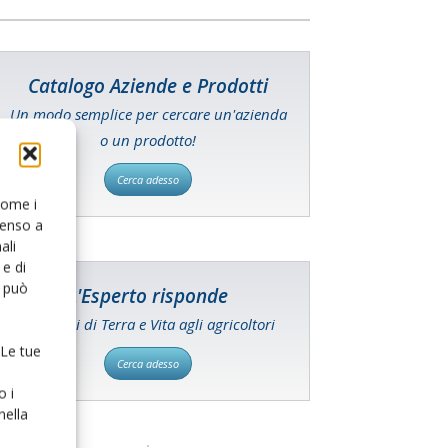
Catalogo Aziende e Prodotti
Un modo semplice per cercare un'azienda
o un prodotto!
Cerca adesso
 come i
senso a
ali
e di
o può
L'Esperto risponde
I consigli di Terra e Vita agli agricoltori
 Le tue
Cerca adesso
o i
nella