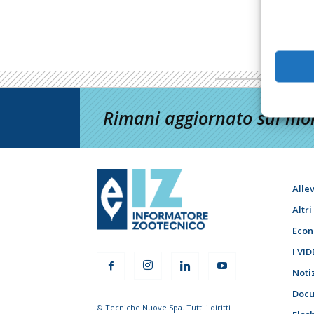
Rimani aggiornato sul mon
Alle
Altr
Econ
I VID
Noti
Docu
© Tecniche Nuove Spa. Tutti i diritti