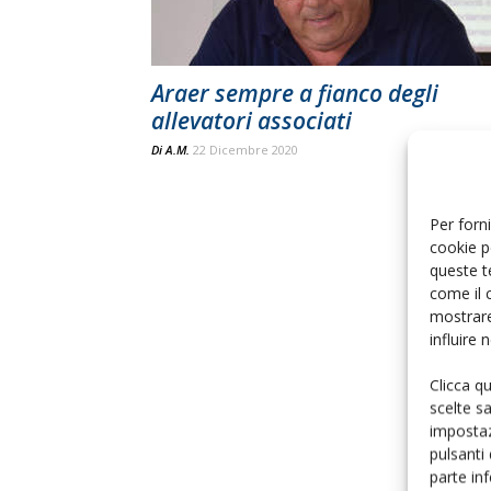
Araer sempre a fianco degli
allevatori associati
Di
A.M.
22 Dicembre 2020
Per forni
cookie p
queste t
come il 
mostrare
influire
Clicca q
scelte s
impostaz
pulsanti
parte in