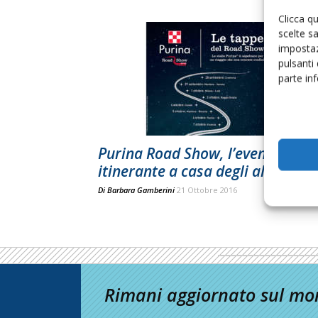
Clicca q
scelte s
impostaz
pulsanti
parte in
Purina Road Show, l’evento
itinerante a casa degli allevatori
Di
Barbara Gamberini
21 Ottobre 2016
Rimani aggiornato sul mon