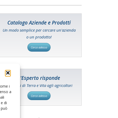
Catalogo Aziende e Prodotti
Un modo semplice per cercare un'azienda
o un prodotto!
Cerca adesso
L'Esperto risponde
I consigli di Terra e Vita agli agricoltori
 come i
senso a
Cerca adesso
ali
e di
o può