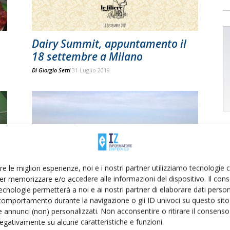
Dairy Summit, appuntamento il
18 settembre a Milano
Di
Giorgio Setti
31 Luglio 2019
re le migliori esperienze, noi e i nostri partner utilizziamo tecnologie
er memorizzare e/o accedere alle informazioni del dispositivo. Il con
e
La Stalla Ideale, evento tecnico
ecnologie permetterà a noi e ai nostri partner di elaborare dati person
comportamento durante la navigazione o gli ID univoci su questo sito 
Di
Giorgio Setti
12 Maggio 2017
 annunci (non) personalizzati. Non acconsentire o ritirare il consens
 negativamente su alcune caratteristiche e funzioni.