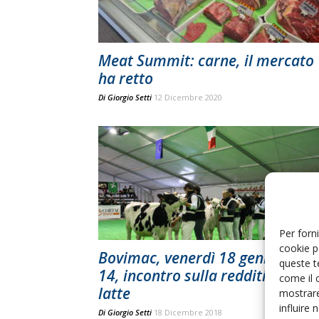
Meat Summit: carne, il mercato
ha retto
Di
Giorgio Setti
12 Dicembre 2020
Per forni
cookie p
Bovimac, venerdì 18 gennaio or
queste t
14, incontro sulla redditività del
come il 
latte
mostrare
influire
Di
Giorgio Setti
18 Dicembre 2018