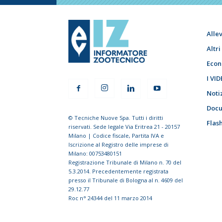
Alle
Altr
Econ
I VID
Noti
Docu
© Tecniche Nuove Spa. Tutti i diritti
Flas
riservati. Sede legale Via Eritrea 21 - 20157
Milano | Codice fiscale, Partita IVA e
Iscrizione al Registro delle imprese di
Milano: 00753480151
Registrazione Tribunale di Milano n. 70 del
5.3.2014. Precedentemente registrata
presso il Tribunale di Bologna al n. 4609 del
29.12.77
Roc n° 24344 del 11 marzo 2014