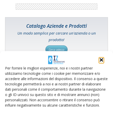
Catalogo Aziende e Prodotti
Un modo semplice per cercare un'azienda o un
prodotto!
Cerca adesso
Per fornire le migliori esperienze, noi e i nostri partner
utilizziamo tecnologie come i cookie per memorizzare e/o
L'Esperto risponde
accedere alle informazioni del dispositivo. Il consenso a queste
tecnologie permetterà a noi e ai nostri partner di elaborare
I consigli di Terra e Vita agli agricoltori
dati personali come il comportamento durante la navigazione
o gli ID univoci su questo sito e di mostrare annunci (non)
Cerca adesso
personalizzati. Non acconsentire o ritirare il consenso può
influire negativamente su alcune caratteristiche e funzioni.