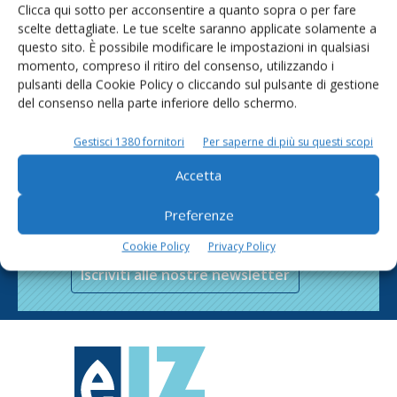
Clicca qui sotto per acconsentire a quanto sopra o per fare
scelte dettagliate. Le tue scelte saranno applicate solamente a
questo sito. È possibile modificare le impostazioni in qualsiasi
momento, compreso il ritiro del consenso, utilizzando i
pulsanti della Cookie Policy o cliccando sul pulsante di gestione
del consenso nella parte inferiore dello schermo.
Gestisci 1380 fornitori
Per saperne di più su questi scopi
Accetta
Rimani aggiornato sul mondo
Preferenze
dell’agricoltura
Cookie Policy
Privacy Policy
Iscriviti alle nostre newsletter