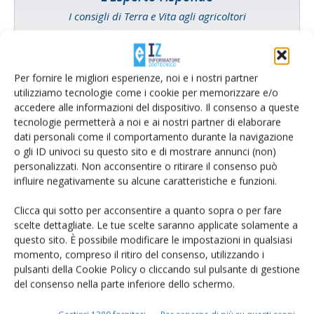
I consigli di Terra e Vita agli agricoltori
Cerca adesso
Per fornire le migliori esperienze, noi e i nostri partner
utilizziamo tecnologie come i cookie per memorizzare e/o
accedere alle informazioni del dispositivo. Il consenso a queste
tecnologie permetterà a noi e ai nostri partner di elaborare
dati personali come il comportamento durante la navigazione
o gli ID univoci su questo sito e di mostrare annunci (non)
personalizzati. Non acconsentire o ritirare il consenso può
influire negativamente su alcune caratteristiche e funzioni.
Clicca qui sotto per acconsentire a quanto sopra o per fare
scelte dettagliate. Le tue scelte saranno applicate solamente a
Rimani aggiornato sul mondo
questo sito. È possibile modificare le impostazioni in qualsiasi
momento, compreso il ritiro del consenso, utilizzando i
dell’agricoltura
pulsanti della Cookie Policy o cliccando sul pulsante di gestione
del consenso nella parte inferiore dello schermo.
Iscriviti alle nostre newsletter