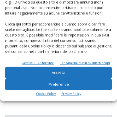
o gli ID univoci su questo sito e di mostrare annunci (non)
personalizzati. Non acconsentire o ritirare il consenso può
E-magazine
influire negativamente su alcune caratteristiche e funzioni.
Tecniche, prodotti e servizi dalle aziende
Clicca qui sotto per acconsentire a quanto sopra o per fare
scelte dettagliate. Le tue scelte saranno applicate solamente a
questo sito. È possibile modificare le impostazioni in qualsiasi
momento, compreso il ritiro del consenso, utilizzando i
pulsanti della Cookie Policy o cliccando sul pulsante di gestione
del consenso nella parte inferiore dello schermo.
Gestisci 1378 fornitori
Per saperne di più su questi scopi
Catalogo Aziende e Prodotti
Accetta
Un modo semplice per cercare un'azienda o un
prodotto!
Preferenze
Cerca adesso
Cookie Policy
Privacy Policy