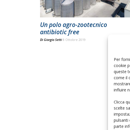
Un polo agro-zootecnico
antibiotic free
Di
Giorgio Setti
8 Ottobre 2019
Per forni
cookie p
queste t
come il 
mostrare
influire
Clicca q
scelte s
impostaz
pulsanti
parte in