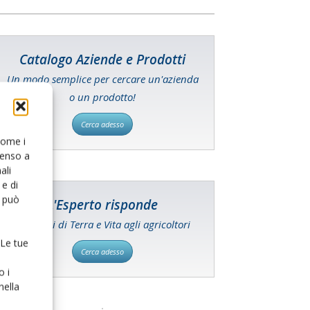
Catalogo Aziende e Prodotti
Un modo semplice per cercare un'azienda
o un prodotto!
Cerca adesso
 come i
senso a
ali
e di
o può
L'Esperto risponde
I consigli di Terra e Vita agli agricoltori
 Le tue
Cerca adesso
o i
nella