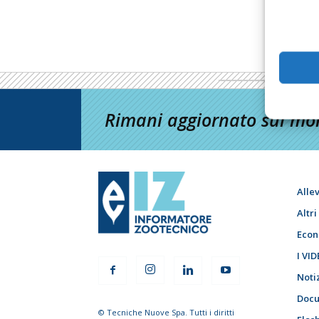
Rimani aggiornato sul mon
Alle
Altr
Econ
I VID
Noti
Docu
© Tecniche Nuove Spa. Tutti i diritti