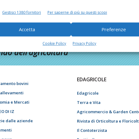
Gestisci 1380 fornitori
Per saperne di più su questi scopi
Accetta
Preferenze
Cookie Policy
Privacy Policy
do dell’agricoltura
EDAGRICOLE
vamento bovini
i allevamenti
Edagricole
omia e Mercati
Terra e Vita
EO DI IZ
Agricommercio & Garden Cent
zie dalle aziende
Rivista di Orticoltura e Floricol
menti
Il Contoterzista