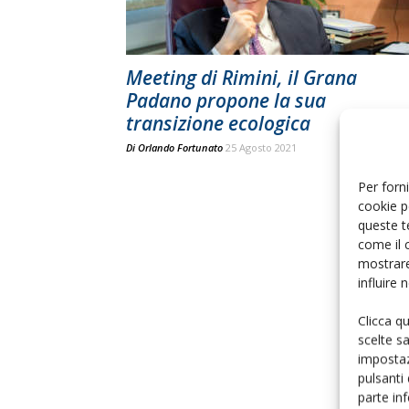
Meeting di Rimini, il Grana
Padano propone la sua
transizione ecologica
Di
Orlando Fortunato
25 Agosto 2021
Per forni
cookie p
queste t
come il 
mostrare
influire
Clicca q
scelte s
impostaz
pulsanti
parte in