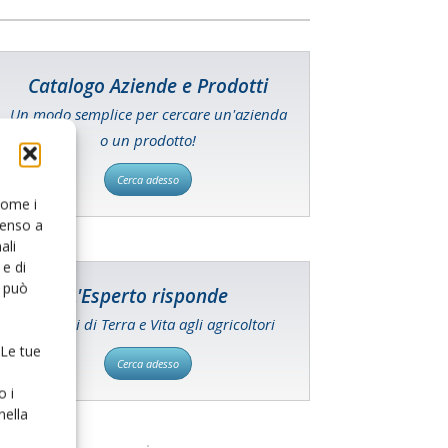
Catalogo Aziende e Prodotti
Un modo semplice per cercare un'azienda
o un prodotto!
Cerca adesso
 come i
senso a
ali
e di
o può
L'Esperto risponde
I consigli di Terra e Vita agli agricoltori
 Le tue
Cerca adesso
o i
nella