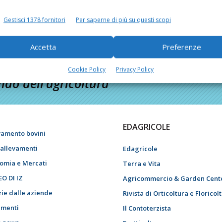
Gestisci 1378 fornitori
Per saperne di più su questi scopi
Accetta
Preferenze
Cookie Policy
Privacy Policy
do dell’agricoltura
EDAGRICOLE
vamento bovini
i allevamenti
Edagricole
omia e Mercati
Terra e Vita
EO DI IZ
Agricommercio & Garden Cent
zie dalle aziende
Rivista di Orticoltura e Floricol
menti
Il Contoterzista