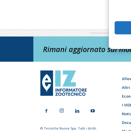
Rimani aggiornato sul mon
Alle
Altr
Econ
I VID
Noti
Docu
© Tecniche Nuove Spa. Tutti i diritti