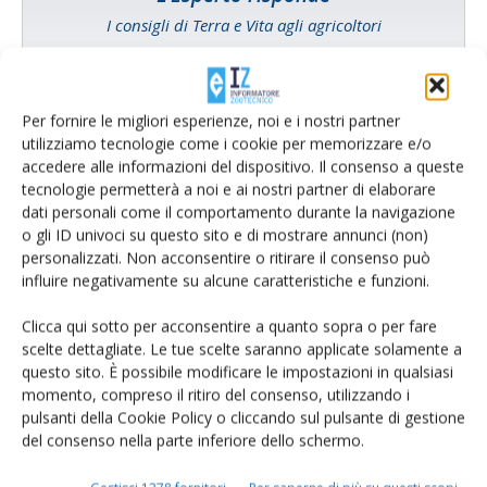
I consigli di Terra e Vita agli agricoltori
Cerca adesso
Per fornire le migliori esperienze, noi e i nostri partner
utilizziamo tecnologie come i cookie per memorizzare e/o
accedere alle informazioni del dispositivo. Il consenso a queste
tecnologie permetterà a noi e ai nostri partner di elaborare
dati personali come il comportamento durante la navigazione
o gli ID univoci su questo sito e di mostrare annunci (non)
personalizzati. Non acconsentire o ritirare il consenso può
influire negativamente su alcune caratteristiche e funzioni.
Clicca qui sotto per acconsentire a quanto sopra o per fare
scelte dettagliate. Le tue scelte saranno applicate solamente a
Rimani aggiornato sul mondo
questo sito. È possibile modificare le impostazioni in qualsiasi
momento, compreso il ritiro del consenso, utilizzando i
dell’agricoltura
pulsanti della Cookie Policy o cliccando sul pulsante di gestione
del consenso nella parte inferiore dello schermo.
Iscriviti alle nostre newsletter