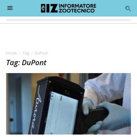
Home
Tag
DuPont
Tag: DuPont