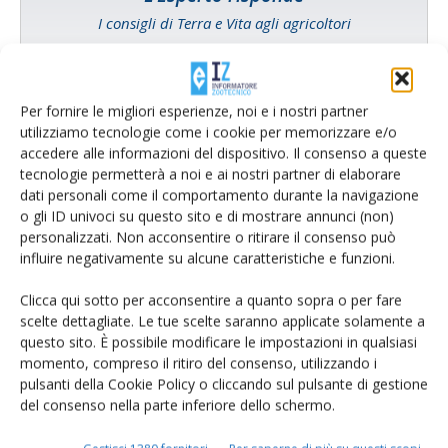
I consigli di Terra e Vita agli agricoltori
Cerca adesso
Per fornire le migliori esperienze, noi e i nostri partner
utilizziamo tecnologie come i cookie per memorizzare e/o
accedere alle informazioni del dispositivo. Il consenso a queste
tecnologie permetterà a noi e ai nostri partner di elaborare
dati personali come il comportamento durante la navigazione
o gli ID univoci su questo sito e di mostrare annunci (non)
personalizzati. Non acconsentire o ritirare il consenso può
influire negativamente su alcune caratteristiche e funzioni.
Clicca qui sotto per acconsentire a quanto sopra o per fare
scelte dettagliate. Le tue scelte saranno applicate solamente a
Rimani aggiornato sul mondo
questo sito. È possibile modificare le impostazioni in qualsiasi
momento, compreso il ritiro del consenso, utilizzando i
dell’agricoltura
pulsanti della Cookie Policy o cliccando sul pulsante di gestione
del consenso nella parte inferiore dello schermo.
Iscriviti alle nostre newsletter