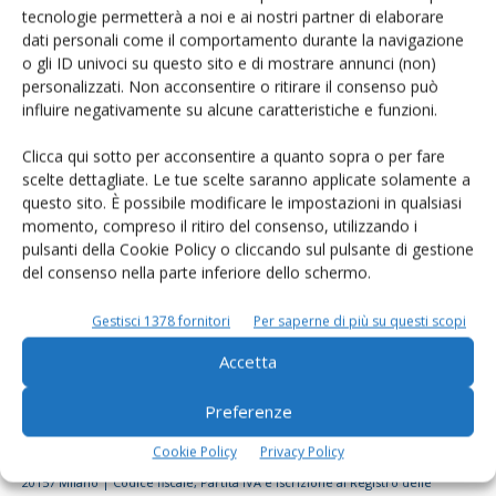
tecnologie permetterà a noi e ai nostri partner di elaborare
Rimani aggiornato sul mondo
dati personali come il comportamento durante la navigazione
dell’agricoltura
o gli ID univoci su questo sito e di mostrare annunci (non)
personalizzati. Non acconsentire o ritirare il consenso può
influire negativamente su alcune caratteristiche e funzioni.
Iscriviti alle nostre newsletter
Clicca qui sotto per acconsentire a quanto sopra o per fare
scelte dettagliate. Le tue scelte saranno applicate solamente a
questo sito. È possibile modificare le impostazioni in qualsiasi
momento, compreso il ritiro del consenso, utilizzando i
pulsanti della Cookie Policy o cliccando sul pulsante di gestione
del consenso nella parte inferiore dello schermo.
Gestisci 1378 fornitori
Per saperne di più su questi scopi
Accetta
Preferenze
Cookie Policy
Privacy Policy
© Tecniche Nuove Spa. Tutti i diritti riservati. Sede legale Via Eritrea 21 -
20157 Milano | Codice fiscale, Partita IVA e Iscrizione al Registro delle