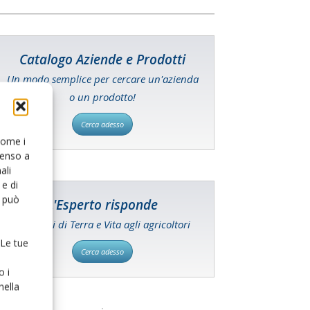
Catalogo Aziende e Prodotti
Un modo semplice per cercare un'azienda
o un prodotto!
Cerca adesso
 come i
senso a
ali
e di
o può
L'Esperto risponde
I consigli di Terra e Vita agli agricoltori
 Le tue
Cerca adesso
o i
nella