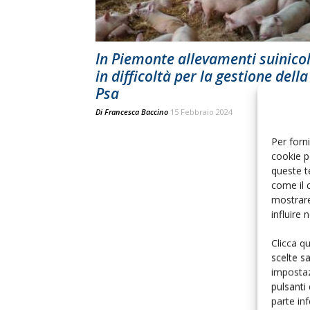
In Piemonte allevamenti suinicol
in difficoltà per la gestione della
Psa
Di
Francesca Baccino
15 Febbraio 2024
Per forni
cookie p
queste t
come il 
mostrare
influire
Clicca q
scelte s
impostaz
pulsanti
parte in