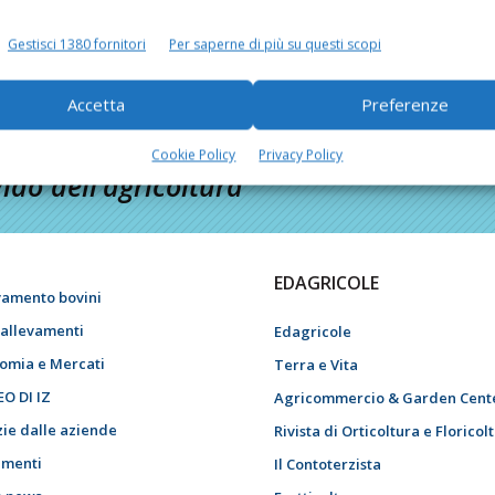
Gestisci 1380 fornitori
Per saperne di più su questi scopi
Accetta
Preferenze
Cookie Policy
Privacy Policy
do dell’agricoltura
EDAGRICOLE
vamento bovini
i allevamenti
Edagricole
omia e Mercati
Terra e Vita
EO DI IZ
Agricommercio & Garden Cent
zie dalle aziende
Rivista di Orticoltura e Floricol
menti
Il Contoterzista