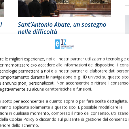
i
Sant’Antonio Abate, un sostegno
nelle difficoltà
Di
C. M.
28 Gennaio 2021
re le migliori esperienze, noi e i nostri partner utilizziamo tecnologie
er memorizzare e/o accedere alle informazioni del dispositivo. Il con
ecnologie permetterà a noi e ai nostri partner di elaborare dati person
comportamento durante la navigazione o gli ID univoci su questo sito 
 annunci (non) personalizzati. Non acconsentire o ritirare il consens
 negativamente su alcune caratteristiche e funzioni.
ui sotto per acconsentire a quanto sopra o per fare scelte dettagliate.
aranno applicate solamente a questo sito. È possibile modificare le
ioni in qualsiasi momento, compreso il ritiro del consenso, utilizzand
 della Cookie Policy o cliccando sul pulsante di gestione del consenso 
feriore dello schermo.