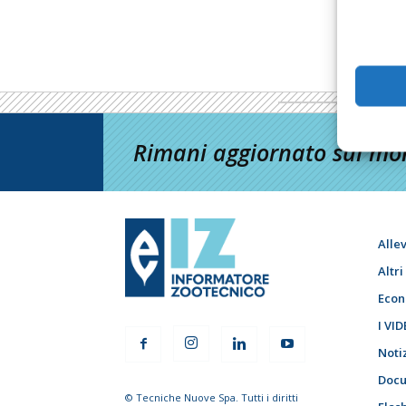
Rimani aggiornato sul mon
Alle
Altr
Econ
I VID
Noti
Docu
© Tecniche Nuove Spa. Tutti i diritti