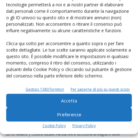
tecnologie permetterà a noi e ai nostri partner di elaborare
Rimani aggiornato sul mondo
dati personali come il comportamento durante la navigazione
dell’agricoltura
o gli ID univoci su questo sito e di mostrare annunci (non)
personalizzati. Non acconsentire o ritirare il consenso può
influire negativamente su alcune caratteristiche e funzioni.
Iscriviti alle nostre newsletter
Clicca qui sotto per acconsentire a quanto sopra o per fare
scelte dettagliate. Le tue scelte saranno applicate solamente a
questo sito. È possibile modificare le impostazioni in qualsiasi
momento, compreso il ritiro del consenso, utilizzando i
pulsanti della Cookie Policy o cliccando sul pulsante di gestione
del consenso nella parte inferiore dello schermo.
Gestisci 1380 fornitori
Per saperne di più su questi scopi
Accetta
Preferenze
Cookie Policy
Privacy Policy
© Tecniche Nuove Spa. Tutti i diritti riservati. Sede legale Via Eritrea 21 -
20157 Milano | Codice fiscale, Partita IVA e Iscrizione al Registro delle