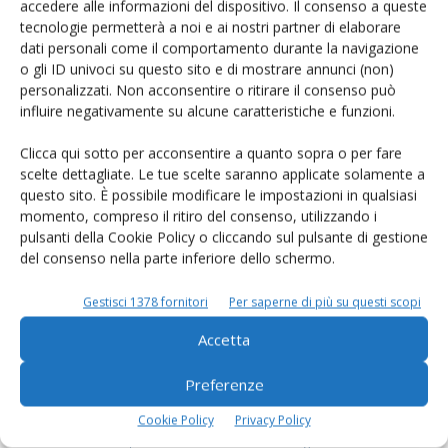
accedere alle informazioni del dispositivo. Il consenso a queste
tecnologie permetterà a noi e ai nostri partner di elaborare
Rimani aggiornato sul mondo
dati personali come il comportamento durante la navigazione
o gli ID univoci su questo sito e di mostrare annunci (non)
dell’agricoltura
personalizzati. Non acconsentire o ritirare il consenso può
influire negativamente su alcune caratteristiche e funzioni.
Iscriviti alle nostre newsletter
Clicca qui sotto per acconsentire a quanto sopra o per fare
scelte dettagliate. Le tue scelte saranno applicate solamente a
questo sito. È possibile modificare le impostazioni in qualsiasi
momento, compreso il ritiro del consenso, utilizzando i
pulsanti della Cookie Policy o cliccando sul pulsante di gestione
del consenso nella parte inferiore dello schermo.
Gestisci 1378 fornitori
Per saperne di più su questi scopi
Accetta
Preferenze
Cookie Policy
Privacy Policy
© Tecniche Nuove Spa. Tutti i diritti riservati. Sede legale Via Eritrea 21 -