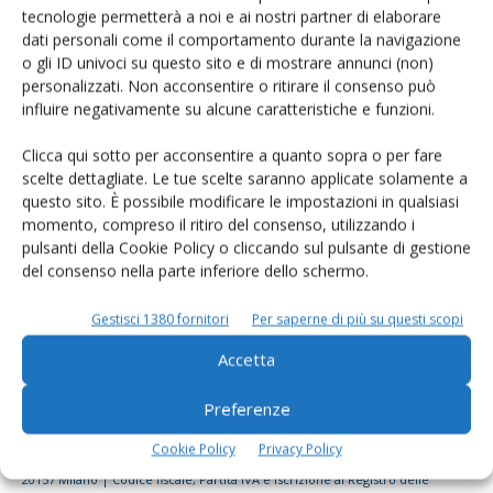
tecnologie permetterà a noi e ai nostri partner di elaborare
Rimani aggiornato sul mondo
dati personali come il comportamento durante la navigazione
dell’agricoltura
o gli ID univoci su questo sito e di mostrare annunci (non)
personalizzati. Non acconsentire o ritirare il consenso può
influire negativamente su alcune caratteristiche e funzioni.
Iscriviti alle nostre newsletter
Clicca qui sotto per acconsentire a quanto sopra o per fare
scelte dettagliate. Le tue scelte saranno applicate solamente a
questo sito. È possibile modificare le impostazioni in qualsiasi
momento, compreso il ritiro del consenso, utilizzando i
pulsanti della Cookie Policy o cliccando sul pulsante di gestione
del consenso nella parte inferiore dello schermo.
Gestisci 1380 fornitori
Per saperne di più su questi scopi
Accetta
Preferenze
Cookie Policy
Privacy Policy
© Tecniche Nuove Spa. Tutti i diritti riservati. Sede legale Via Eritrea 21 -
20157 Milano | Codice fiscale, Partita IVA e Iscrizione al Registro delle