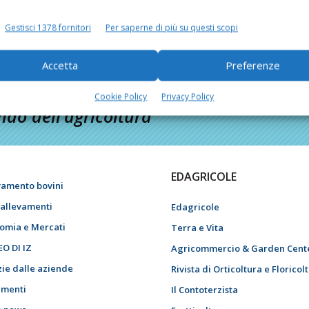
Gestisci 1378 fornitori
Per saperne di più su questi scopi
Accetta
Preferenze
Cookie Policy
Privacy Policy
do dell’agricoltura
EDAGRICOLE
vamento bovini
i allevamenti
Edagricole
omia e Mercati
Terra e Vita
EO DI IZ
Agricommercio & Garden Cent
zie dalle aziende
Rivista di Orticoltura e Floricol
menti
Il Contoterzista