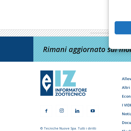
Rimani aggiornato sul mon
Alle
Altr
Econ
I VID
Noti
Docu
© Tecniche Nuove Spa. Tutti i diritti