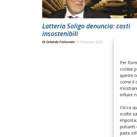
Latteria Soligo denuncia: costi
insostenibili
Di
Orlando Fortunato
18 Febbraio 2022
Per forni
cookie p
queste t
come il 
mostrare
influire
Clicca q
scelte s
impostaz
pulsanti
parte in