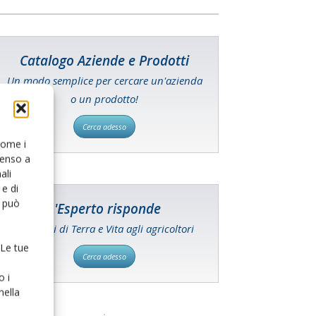
Catalogo Aziende e Prodotti
Un modo semplice per cercare un'azienda
o un prodotto!
Cerca adesso
 come i
senso a
ali
e di
o può
L'Esperto risponde
I consigli di Terra e Vita agli agricoltori
 Le tue
Cerca adesso
o i
nella