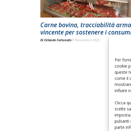
Carne bovina, tracciabilità arm
vincente per sostenere i consum
Di
Orlando Fortunato
9 Novembre 2023
Per forni
cookie p
queste t
come il 
mostrare
influire
Clicca q
scelte s
impostaz
pulsanti
parte in