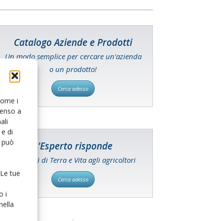
Catalogo Aziende e Prodotti
Un modo semplice per cercare un'azienda
o un prodotto!
Cerca adesso
 come i
senso a
ali
e di
o può
L'Esperto risponde
I consigli di Terra e Vita agli agricoltori
 Le tue
Cerca adesso
o i
nella