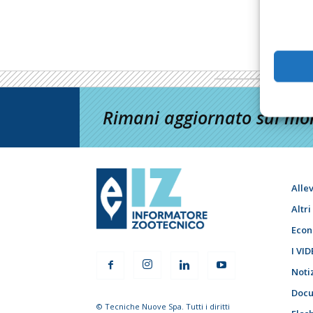
Rimani aggiornato sul mon
Alle
Altr
Econ
I VID
Noti
Docu
© Tecniche Nuove Spa. Tutti i diritti