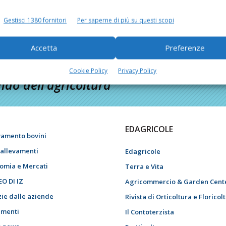
Gestisci 1380 fornitori
Per saperne di più su questi scopi
Accetta
Preferenze
Cookie Policy
Privacy Policy
do dell’agricoltura
EDAGRICOLE
vamento bovini
i allevamenti
Edagricole
omia e Mercati
Terra e Vita
EO DI IZ
Agricommercio & Garden Cent
zie dalle aziende
Rivista di Orticoltura e Floricol
menti
Il Contoterzista