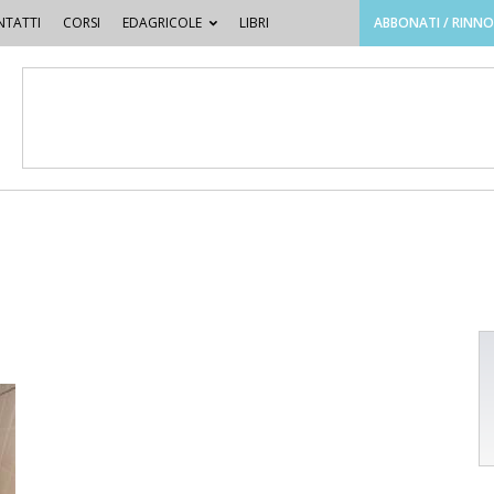
TATTI
CORSI
EDAGRICOLE
LIBRI
ABBONATI / RINN