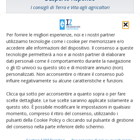
I consigli di Terra e Vita agli agricoltori
Cerca adesso
Per fornire le migliori esperienze, noi e i nostri partner
utilizziamo tecnologie come i cookie per memorizzare e/o
accedere alle informazioni del dispositivo. Il consenso a queste
tecnologie permetterà a noi e ai nostri partner di elaborare
dati personali come il comportamento durante la navigazione
o gli ID univoci su questo sito e di mostrare annunci (non)
personalizzati. Non acconsentire o ritirare il consenso può
influire negativamente su alcune caratteristiche e funzioni.
Clicca qui sotto per acconsentire a quanto sopra o per fare
scelte dettagliate. Le tue scelte saranno applicate solamente a
Rimani aggiornato sul mondo
questo sito. È possibile modificare le impostazioni in qualsiasi
momento, compreso il ritiro del consenso, utilizzando i
dell’agricoltura
pulsanti della Cookie Policy o cliccando sul pulsante di gestione
del consenso nella parte inferiore dello schermo.
Iscriviti alle nostre newsletter