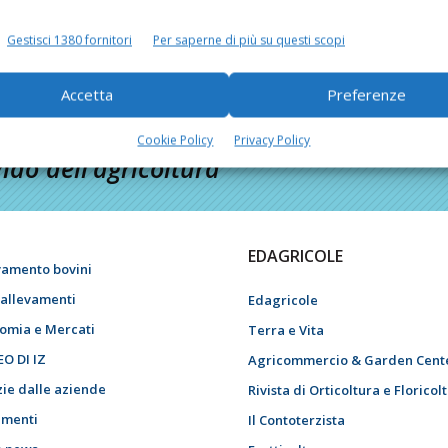
Gestisci 1380 fornitori
Per saperne di più su questi scopi
Accetta
Preferenze
Cookie Policy
Privacy Policy
do dell’agricoltura
EDAGRICOLE
vamento bovini
i allevamenti
Edagricole
omia e Mercati
Terra e Vita
EO DI IZ
Agricommercio & Garden Cent
zie dalle aziende
Rivista di Orticoltura e Floricol
menti
Il Contoterzista