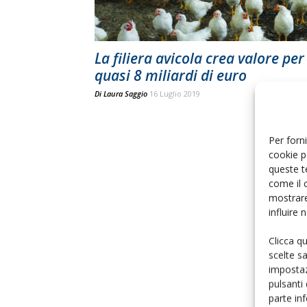
La filiera avicola crea valore per
quasi 8 miliardi di euro
Di
Laura Saggio
16 Luglio 2019
Per forni
cookie p
queste t
come il 
mostrare
influire
Clicca q
scelte s
impostaz
pulsanti
parte in