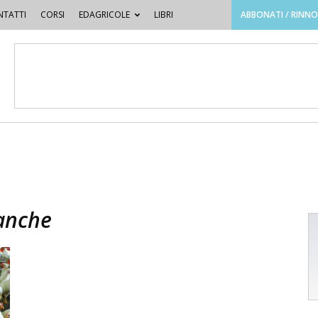
TATTI
CORSI
EDAGRICOLE
LIBRI
ABBONATI / RINN
anche