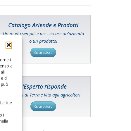
Catalogo Aziende e Prodotti
Un modo semplice per cercare un'azienda
o un prodotto!
Cerca adesso
 come i
senso a
ali
e di
o può
L'Esperto risponde
I consigli di Terra e Vita agli agricoltori
 Le tue
Cerca adesso
o i
nella