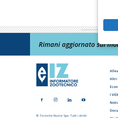
Rimani aggiornato sul mon
Alle
Altr
Econ
I VID
Noti
Docu
© Tecniche Nuove Spa. Tutti i diritti