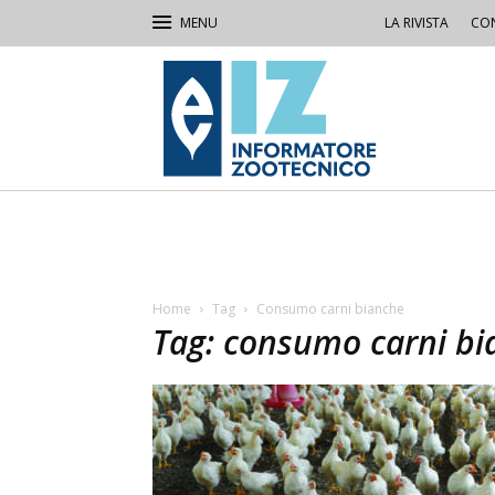
LA RIVISTA
CON
IZ
Informatore
Zootecnico
Home
Tag
Consumo carni bianche
Tag: consumo carni bi