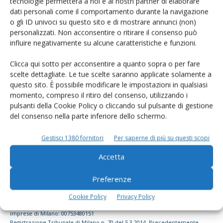
tecnologie permetterà a noi e ai nostri partner di elaborare
dati personali come il comportamento durante la navigazione
dell’agricoltura
o gli ID univoci su questo sito e di mostrare annunci (non)
personalizzati. Non acconsentire o ritirare il consenso può
influire negativamente su alcune caratteristiche e funzioni.
Iscriviti alle nostre newsletter
Clicca qui sotto per acconsentire a quanto sopra o per fare
scelte dettagliate. Le tue scelte saranno applicate solamente a
questo sito. È possibile modificare le impostazioni in qualsiasi
momento, compreso il ritiro del consenso, utilizzando i
pulsanti della Cookie Policy o cliccando sul pulsante di gestione
del consenso nella parte inferiore dello schermo.
Gestisci 1380 fornitori
Per saperne di più su questi scopi
Accetta
Preferenze
© Tecniche Nuove Spa. Tutti i diritti riservati. Sede legale Via Eritrea 21 -
Cookie Policy
Privacy Policy
20157 Milano | Codice fiscale, Partita IVA e Iscrizione al Registro delle
imprese di Milano: 00753480151
Registrazione Tribunale di Milano n. 70 del 5.3.2014. Precedentemente