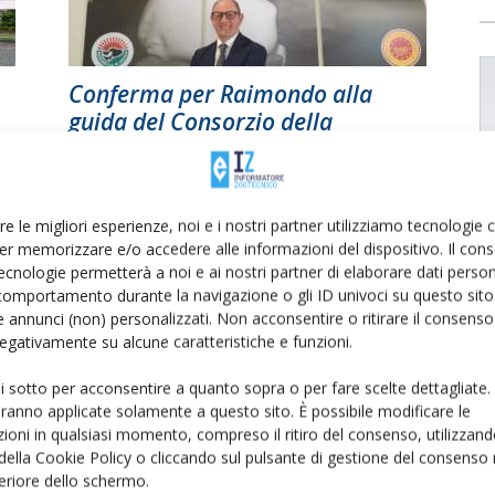
Conferma per Raimondo alla
guida del Consorzio della
Mozzarella di Bufala...
Di
Francesca Baccino
14 Novembre 2023
re le migliori esperienze, noi e i nostri partner utilizziamo tecnologie
er memorizzare e/o accedere alle informazioni del dispositivo. Il con
ecnologie permetterà a noi e ai nostri partner di elaborare dati person
comportamento durante la navigazione o gli ID univoci su questo sito 
 annunci (non) personalizzati. Non acconsentire o ritirare il consens
 negativamente su alcune caratteristiche e funzioni.
ui sotto per acconsentire a quanto sopra o per fare scelte dettagliate.
aranno applicate solamente a questo sito. È possibile modificare le
ioni in qualsiasi momento, compreso il ritiro del consenso, utilizzand
8
 della Cookie Policy o cliccando sul pulsante di gestione del consenso 
feriore dello schermo.