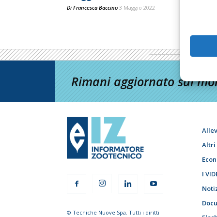
Di
Francesca Baccino
3 Maggio 2022
Rimani aggiornato sul mon
Alle
Altr
Econ
I VID
Noti
Docu
© Tecniche Nuove Spa. Tutti i diritti