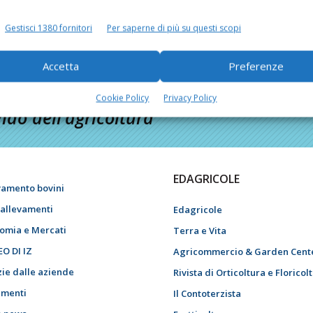
Gestisci 1380 fornitori
Per saperne di più su questi scopi
Accetta
Preferenze
Cookie Policy
Privacy Policy
do dell’agricoltura
EDAGRICOLE
vamento bovini
i allevamenti
Edagricole
omia e Mercati
Terra e Vita
EO DI IZ
Agricommercio & Garden Cent
zie dalle aziende
Rivista di Orticoltura e Floricol
menti
Il Contoterzista