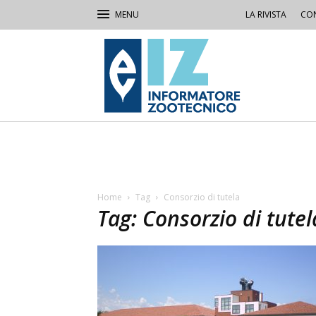
LA RIVISTA
CON
IZ
Informatore
Zootecnico
Home
Tag
Consorzio di tutela
Tag: Consorzio di tutel