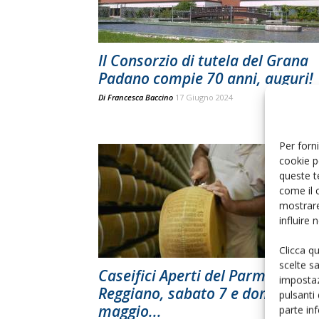
Il Consorzio di tutela del Grana
Padano compie 70 anni, auguri!
Di
Francesca Baccino
17 Giugno 2024
Per forni
cookie p
queste t
come il 
mostrare
influire
Clicca q
scelte s
Caseifici Aperti del Parmigiano
impostaz
Reggiano, sabato 7 e domenica 
pulsanti
maggio...
parte in