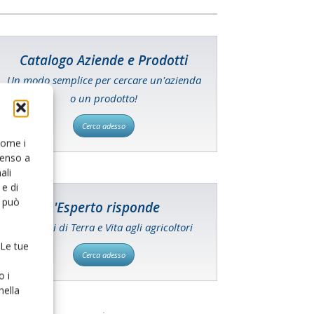
Catalogo Aziende e Prodotti
Un modo semplice per cercare un'azienda
o un prodotto!
Cerca adesso
 come i
senso a
ali
e di
o può
L'Esperto risponde
I consigli di Terra e Vita agli agricoltori
 Le tue
Cerca adesso
o i
nella