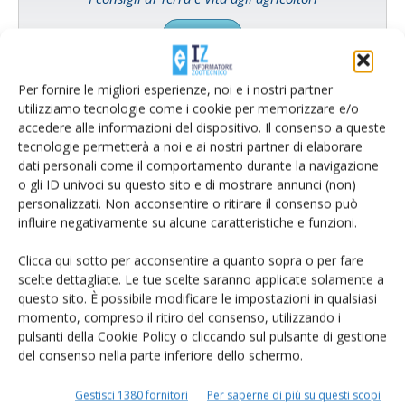
Cerca adesso
Per fornire le migliori esperienze, noi e i nostri partner
utilizziamo tecnologie come i cookie per memorizzare e/o
accedere alle informazioni del dispositivo. Il consenso a queste
tecnologie permetterà a noi e ai nostri partner di elaborare
dati personali come il comportamento durante la navigazione
o gli ID univoci su questo sito e di mostrare annunci (non)
personalizzati. Non acconsentire o ritirare il consenso può
influire negativamente su alcune caratteristiche e funzioni.
Clicca qui sotto per acconsentire a quanto sopra o per fare
Rimani aggiornato sul mondo
scelte dettagliate. Le tue scelte saranno applicate solamente a
questo sito. È possibile modificare le impostazioni in qualsiasi
dell’agricoltura
momento, compreso il ritiro del consenso, utilizzando i
pulsanti della Cookie Policy o cliccando sul pulsante di gestione
del consenso nella parte inferiore dello schermo.
Iscriviti alle nostre newsletter
Gestisci 1380 fornitori
Per saperne di più su questi scopi