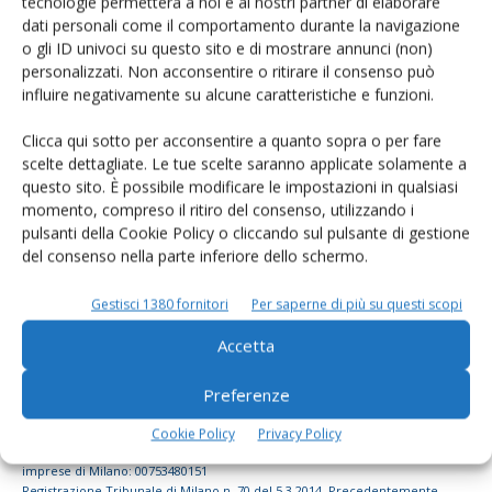
tecnologie permetterà a noi e ai nostri partner di elaborare
dati personali come il comportamento durante la navigazione
dell’agricoltura
o gli ID univoci su questo sito e di mostrare annunci (non)
personalizzati. Non acconsentire o ritirare il consenso può
influire negativamente su alcune caratteristiche e funzioni.
Iscriviti alle nostre newsletter
Clicca qui sotto per acconsentire a quanto sopra o per fare
scelte dettagliate. Le tue scelte saranno applicate solamente a
questo sito. È possibile modificare le impostazioni in qualsiasi
momento, compreso il ritiro del consenso, utilizzando i
pulsanti della Cookie Policy o cliccando sul pulsante di gestione
del consenso nella parte inferiore dello schermo.
Gestisci 1380 fornitori
Per saperne di più su questi scopi
Accetta
Preferenze
© Tecniche Nuove Spa. Tutti i diritti riservati. Sede legale Via Eritrea 21 -
Cookie Policy
Privacy Policy
20157 Milano | Codice fiscale, Partita IVA e Iscrizione al Registro delle
imprese di Milano: 00753480151
Registrazione Tribunale di Milano n. 70 del 5.3.2014. Precedentemente