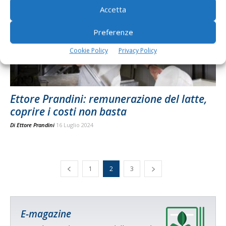
Accetta
Preferenze
Cookie Policy
Privacy Policy
Ettore Prandini: remunerazione del latte,
coprire i costi non basta
Di
Ettore Prandini
16 Luglio 2024
1
2
3
E-magazine