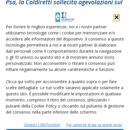
Psa, la Coldiretti sollecita agevolazioni sul
credito e indennizzi per i...
Di
Teresa Orsetti
2 Ottobre 2024
Per fornire le migliori esperienze, noi e i nostri partner
utilizziamo tecnologie come i cookie per memorizzare e/o
accedere alle informazioni del dispositivo. Il consenso a queste
tecnologie permetterà a noi e ai nostri partner di elaborare
dati personali come il comportamento durante la navigazione
o gli ID univoci su questo sito e di mostrare annunci (non)
personalizzati. Non acconsentire o ritirare il consenso può
influire negativamente su alcune caratteristiche e funzioni.
Clicca qui sotto per acconsentire a quanto sopra o per fare
scelte dettagliate. Le tue scelte saranno applicate solamente a
Psa, l’ordinanza spiegata dal Commissario
questo sito. È possibile modificare le impostazioni in qualsiasi
momento, compreso il ritiro del consenso, utilizzando i
Filippini al webinar della Coldiretti
pulsanti della Cookie Policy o cliccando sul pulsante di gestione
Di
Francesca Baccino
30 Agosto 2024
del consenso nella parte inferiore dello schermo.
Gestisci 1380 fornitori
Per saperne di più su questi scopi