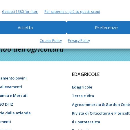
Gestisci 1380 fornitori
Per saperne di più su questi scopi
Accetta
Preferenze
Cookie Policy
Privacy Policy
do dell’agricoltura
EDAGRICOLE
vamento bovini
i allevamenti
Edagricole
omia e Mercati
Terra e Vita
EO DI IZ
Agricommercio & Garden Cent
zie dalle aziende
Rivista di Orticoltura e Floricol
menti
Il Contoterzista