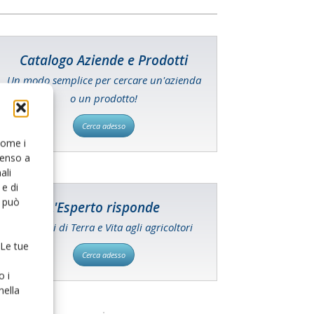
Catalogo Aziende e Prodotti
Un modo semplice per cercare un'azienda
o un prodotto!
Cerca adesso
 come i
senso a
ali
e di
o può
L'Esperto risponde
I consigli di Terra e Vita agli agricoltori
 Le tue
Cerca adesso
o i
nella