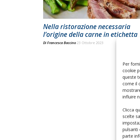
Nella ristorazione necessaria
l’origine della carne in etichetta
Di
Francesca Baccino
23 Ottobre 2023
Per forni
cookie p
queste t
come il 
mostrare
influire
Clicca q
scelte s
impostaz
pulsanti
parte in