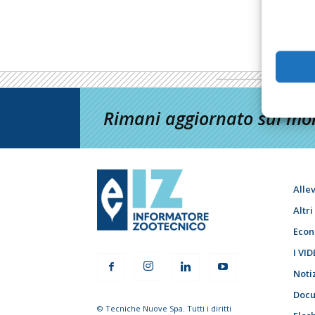
Rimani aggiornato sul mon
Alle
Altr
Econ
I VID
Noti
Docu
© Tecniche Nuove Spa. Tutti i diritti