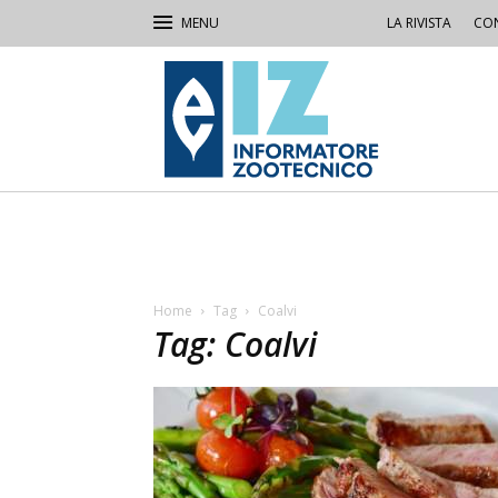
LA RIVISTA
CON
IZ
Informatore
Zootecnico
Home
Tag
Coalvi
Tag: Coalvi