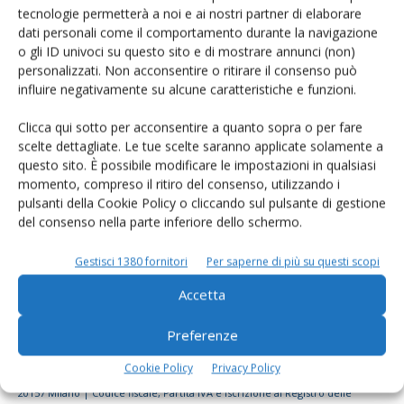
tecnologie permetterà a noi e ai nostri partner di elaborare
Rimani aggiornato sul mondo
dati personali come il comportamento durante la navigazione
dell’agricoltura
o gli ID univoci su questo sito e di mostrare annunci (non)
personalizzati. Non acconsentire o ritirare il consenso può
influire negativamente su alcune caratteristiche e funzioni.
Iscriviti alle nostre newsletter
Clicca qui sotto per acconsentire a quanto sopra o per fare
scelte dettagliate. Le tue scelte saranno applicate solamente a
questo sito. È possibile modificare le impostazioni in qualsiasi
momento, compreso il ritiro del consenso, utilizzando i
pulsanti della Cookie Policy o cliccando sul pulsante di gestione
del consenso nella parte inferiore dello schermo.
Gestisci 1380 fornitori
Per saperne di più su questi scopi
Accetta
Preferenze
Cookie Policy
Privacy Policy
© Tecniche Nuove Spa. Tutti i diritti riservati. Sede legale Via Eritrea 21 -
20157 Milano | Codice fiscale, Partita IVA e Iscrizione al Registro delle