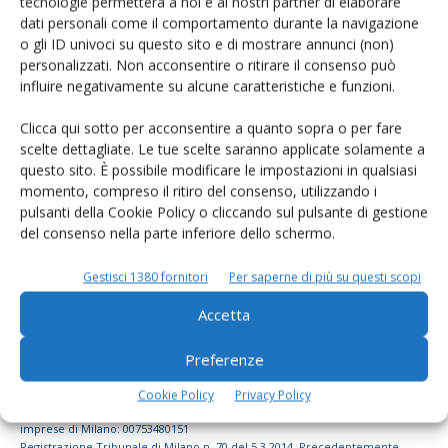
tecnologie permetterà a noi e ai nostri partner di elaborare
dati personali come il comportamento durante la navigazione
dell’agricoltura
o gli ID univoci su questo sito e di mostrare annunci (non)
personalizzati. Non acconsentire o ritirare il consenso può
influire negativamente su alcune caratteristiche e funzioni.
Iscriviti alle nostre newsletter
Clicca qui sotto per acconsentire a quanto sopra o per fare
scelte dettagliate. Le tue scelte saranno applicate solamente a
questo sito. È possibile modificare le impostazioni in qualsiasi
momento, compreso il ritiro del consenso, utilizzando i
pulsanti della Cookie Policy o cliccando sul pulsante di gestione
del consenso nella parte inferiore dello schermo.
Gestisci 1380 fornitori
Per saperne di più su questi scopi
Accetta
Preferenze
© Tecniche Nuove Spa. Tutti i diritti riservati. Sede legale Via Eritrea 21 -
Cookie Policy
Privacy Policy
20157 Milano | Codice fiscale, Partita IVA e Iscrizione al Registro delle
imprese di Milano: 00753480151
Registrazione Tribunale di Milano n. 70 del 5.3.2014. Precedentemente