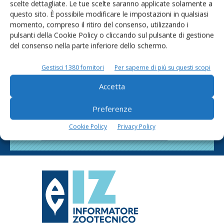
scelte dettagliate. Le tue scelte saranno applicate solamente a
questo sito. È possibile modificare le impostazioni in qualsiasi
momento, compreso il ritiro del consenso, utilizzando i
pulsanti della Cookie Policy o cliccando sul pulsante di gestione
del consenso nella parte inferiore dello schermo.
Gestisci 1380 fornitori
Per saperne di più su questi scopi
Rimani aggiornato sul mondo
Accetta
dell’agricoltura
Preferenze
Cookie Policy
Privacy Policy
Iscriviti alle nostre newsletter