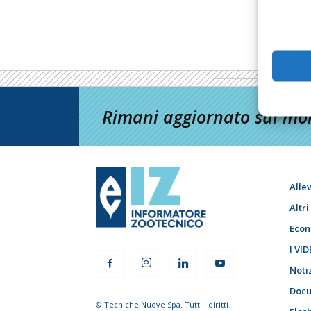
Rimani aggiornato sul mon
Alle
Altr
Econ
I VID
Noti
Docu
© Tecniche Nuove Spa. Tutti i diritti