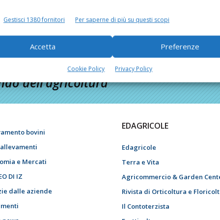
Gestisci 1380 fornitori
Per saperne di più su questi scopi
Accetta
Preferenze
Cookie Policy
Privacy Policy
do dell’agricoltura
EDAGRICOLE
vamento bovini
i allevamenti
Edagricole
omia e Mercati
Terra e Vita
EO DI IZ
Agricommercio & Garden Cent
zie dalle aziende
Rivista di Orticoltura e Floricol
menti
Il Contoterzista