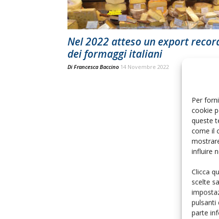
Nel 2022 atteso un export recor
dei formaggi italiani
Di
Francesca Baccino
14 Novembre 2022
Per forni
cookie p
queste t
come il 
mostrare
influire
Clicca q
scelte s
impostaz
pulsanti
parte in