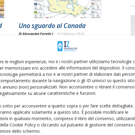
d
Uno sguardo al Canada
Di Alessandra Ferretti l
-
10 Febbraio 2016
re le migliori esperienze, noi e i nostri partner utilizziamo tecnologie
er memorizzare e/o accedere alle informazioni del dispositivo. Il con
ecnologie permetterà a noi e ai nostri partner di elaborare dati person
comportamento durante la navigazione o gli ID univoci su questo sito 
 annunci (non) personalizzati. Non acconsentire o ritirare il consens
 negativamente su alcune caratteristiche e funzioni.
ui sotto per acconsentire a quanto sopra o per fare scelte dettagliate.
aranno applicate solamente a questo sito. È possibile modificare le
ioni in qualsiasi momento, compreso il ritiro del consenso, utilizzand
 della Cookie Policy o cliccando sul pulsante di gestione del consenso 
feriore dello schermo.