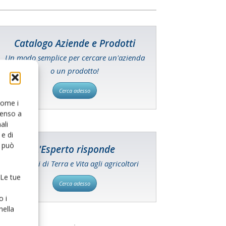
Catalogo Aziende e Prodotti
Un modo semplice per cercare un'azienda
o un prodotto!
Cerca adesso
 come i
senso a
ali
e di
o può
L'Esperto risponde
I consigli di Terra e Vita agli agricoltori
 Le tue
Cerca adesso
o i
nella