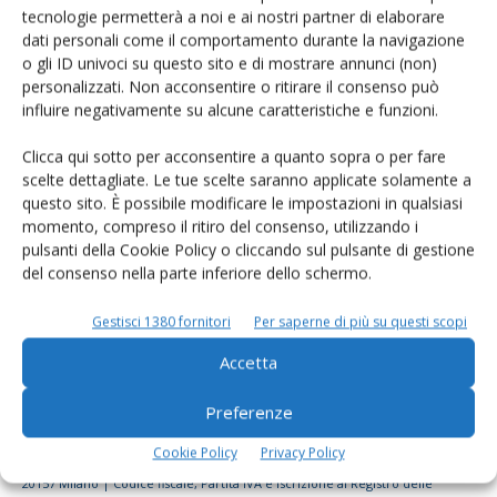
tecnologie permetterà a noi e ai nostri partner di elaborare
Rimani aggiornato sul mondo
dati personali come il comportamento durante la navigazione
dell’agricoltura
o gli ID univoci su questo sito e di mostrare annunci (non)
personalizzati. Non acconsentire o ritirare il consenso può
influire negativamente su alcune caratteristiche e funzioni.
Iscriviti alle nostre newsletter
Clicca qui sotto per acconsentire a quanto sopra o per fare
scelte dettagliate. Le tue scelte saranno applicate solamente a
questo sito. È possibile modificare le impostazioni in qualsiasi
momento, compreso il ritiro del consenso, utilizzando i
pulsanti della Cookie Policy o cliccando sul pulsante di gestione
del consenso nella parte inferiore dello schermo.
Gestisci 1380 fornitori
Per saperne di più su questi scopi
Accetta
Preferenze
Cookie Policy
Privacy Policy
© Tecniche Nuove Spa. Tutti i diritti riservati. Sede legale Via Eritrea 21 -
20157 Milano | Codice fiscale, Partita IVA e Iscrizione al Registro delle