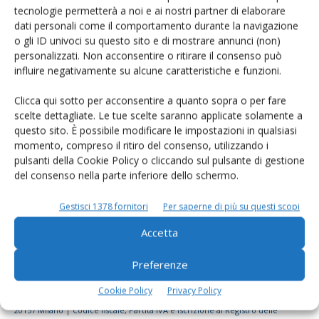
tecnologie permetterà a noi e ai nostri partner di elaborare
Rimani aggiornato sul mondo
dati personali come il comportamento durante la navigazione
dell’agricoltura
o gli ID univoci su questo sito e di mostrare annunci (non)
personalizzati. Non acconsentire o ritirare il consenso può
influire negativamente su alcune caratteristiche e funzioni.
Iscriviti alle nostre newsletter
Clicca qui sotto per acconsentire a quanto sopra o per fare
scelte dettagliate. Le tue scelte saranno applicate solamente a
questo sito. È possibile modificare le impostazioni in qualsiasi
momento, compreso il ritiro del consenso, utilizzando i
pulsanti della Cookie Policy o cliccando sul pulsante di gestione
del consenso nella parte inferiore dello schermo.
Gestisci 1378 fornitori
Per saperne di più su questi scopi
Accetta
Preferenze
Cookie Policy
Privacy Policy
© Tecniche Nuove Spa. Tutti i diritti riservati. Sede legale Via Eritrea 21 -
20157 Milano | Codice fiscale, Partita IVA e Iscrizione al Registro delle