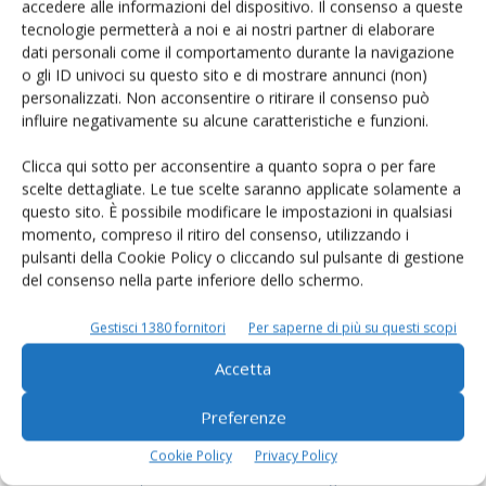
accedere alle informazioni del dispositivo. Il consenso a queste
tecnologie permetterà a noi e ai nostri partner di elaborare
Rimani aggiornato sul mondo
dati personali come il comportamento durante la navigazione
o gli ID univoci su questo sito e di mostrare annunci (non)
dell’agricoltura
personalizzati. Non acconsentire o ritirare il consenso può
influire negativamente su alcune caratteristiche e funzioni.
Iscriviti alle nostre newsletter
Clicca qui sotto per acconsentire a quanto sopra o per fare
scelte dettagliate. Le tue scelte saranno applicate solamente a
questo sito. È possibile modificare le impostazioni in qualsiasi
momento, compreso il ritiro del consenso, utilizzando i
pulsanti della Cookie Policy o cliccando sul pulsante di gestione
del consenso nella parte inferiore dello schermo.
Gestisci 1380 fornitori
Per saperne di più su questi scopi
Accetta
Preferenze
Cookie Policy
Privacy Policy
© Tecniche Nuove Spa. Tutti i diritti riservati. Sede legale Via Eritrea 21 -