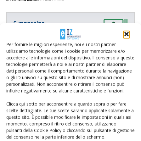
E-magazine
Tecniche, prodotti e servizi dalle aziende
Per fornire le migliori esperienze, noi e i nostri partner
utilizziamo tecnologie come i cookie per memorizzare e/o
accedere alle informazioni del dispositivo. Il consenso a queste
tecnologie permetterà a noi e ai nostri partner di elaborare
dati personali come il comportamento durante la navigazione
o gli ID univoci su questo sito e di mostrare annunci (non)
personalizzati. Non acconsentire o ritirare il consenso può
influire negativamente su alcune caratteristiche e funzioni.
Catalogo Aziende e Prodotti
Un modo semplice per cercare un'azienda o un
Clicca qui sotto per acconsentire a quanto sopra o per fare
prodotto!
scelte dettagliate. Le tue scelte saranno applicate solamente a
questo sito. È possibile modificare le impostazioni in qualsiasi
Cerca adesso
momento, compreso il ritiro del consenso, utilizzando i
pulsanti della Cookie Policy o cliccando sul pulsante di gestione
del consenso nella parte inferiore dello schermo.