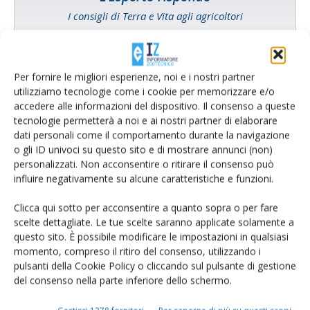
I consigli di Terra e Vita agli agricoltori
Cerca adesso
Per fornire le migliori esperienze, noi e i nostri partner
utilizziamo tecnologie come i cookie per memorizzare e/o
accedere alle informazioni del dispositivo. Il consenso a queste
tecnologie permetterà a noi e ai nostri partner di elaborare
dati personali come il comportamento durante la navigazione
o gli ID univoci su questo sito e di mostrare annunci (non)
personalizzati. Non acconsentire o ritirare il consenso può
influire negativamente su alcune caratteristiche e funzioni.
Clicca qui sotto per acconsentire a quanto sopra o per fare
scelte dettagliate. Le tue scelte saranno applicate solamente a
Rimani aggiornato sul mondo
questo sito. È possibile modificare le impostazioni in qualsiasi
momento, compreso il ritiro del consenso, utilizzando i
dell’agricoltura
pulsanti della Cookie Policy o cliccando sul pulsante di gestione
del consenso nella parte inferiore dello schermo.
Iscriviti alle nostre newsletter