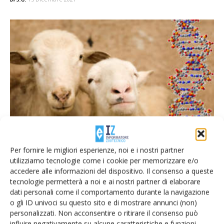
Assonapa, gli indici genetici degli ovini di
razza sarda
Per fornire le migliori esperienze, noi e i nostri partner
Di Paolo Caboni
-
23 Marzo 2017
utilizziamo tecnologie come i cookie per memorizzare e/o
accedere alle informazioni del dispositivo. Il consenso a queste
tecnologie permetterà a noi e ai nostri partner di elaborare
dati personali come il comportamento durante la navigazione
E-magazine
o gli ID univoci su questo sito e di mostrare annunci (non)
Tecniche, prodotti e servizi dalle aziende
personalizzati. Non acconsentire o ritirare il consenso può
influire negativamente su alcune caratteristiche e funzioni.