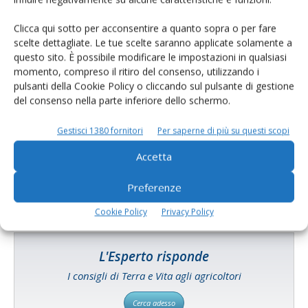
Clicca qui sotto per acconsentire a quanto sopra o per fare
scelte dettagliate. Le tue scelte saranno applicate solamente a
questo sito. È possibile modificare le impostazioni in qualsiasi
momento, compreso il ritiro del consenso, utilizzando i
pulsanti della Cookie Policy o cliccando sul pulsante di gestione
del consenso nella parte inferiore dello schermo.
Catalogo Aziende e Prodotti
Un modo semplice per cercare un'azienda o un
Gestisci 1380 fornitori
Per saperne di più su questi scopi
prodotto!
Accetta
Cerca adesso
Preferenze
Cookie Policy
Privacy Policy
L'Esperto risponde
I consigli di Terra e Vita agli agricoltori
Cerca adesso