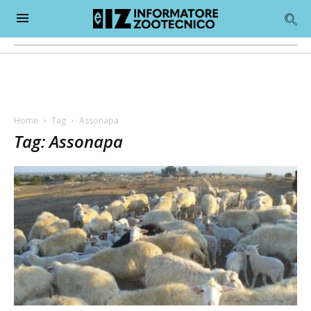
Home
Tag
Assonapa
Tag: Assonapa