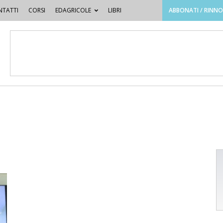
TATTI
CORSI
EDAGRICOLE
LIBRI
ABBONATI / RINN