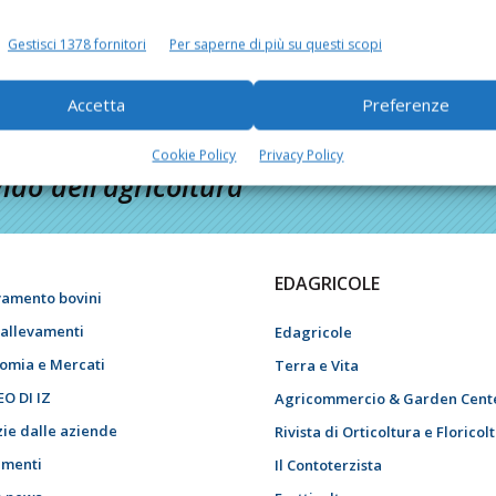
Gestisci 1378 fornitori
Per saperne di più su questi scopi
Accetta
Preferenze
Cookie Policy
Privacy Policy
do dell’agricoltura
EDAGRICOLE
vamento bovini
i allevamenti
Edagricole
omia e Mercati
Terra e Vita
EO DI IZ
Agricommercio & Garden Cent
zie dalle aziende
Rivista di Orticoltura e Floricol
menti
Il Contoterzista