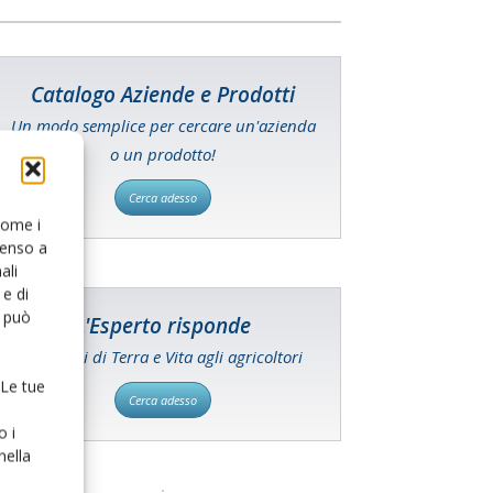
Catalogo Aziende e Prodotti
Un modo semplice per cercare un'azienda
o un prodotto!
Cerca adesso
 come i
senso a
ali
e di
o può
L'Esperto risponde
I consigli di Terra e Vita agli agricoltori
 Le tue
Cerca adesso
o i
nella