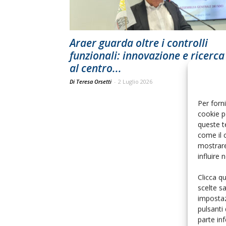
Araer guarda oltre i controlli
funzionali: innovazione e ricerca
al centro...
Di Teresa Orsetti
-
2 Luglio 2026
Per forni
cookie p
queste t
come il 
mostrare
influire
Clicca q
scelte s
impostaz
pulsanti
parte in