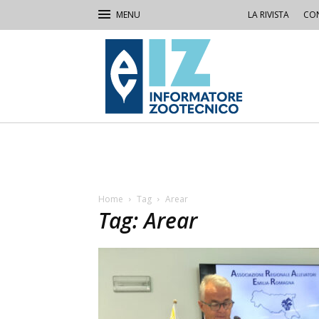
LA RIVISTA
CON
IZ
Informatore
Zootecnico
Home
Tag
Arear
Tag: Arear