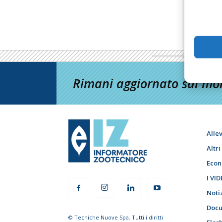
Rimani aggiornato sul mon
Alle
Altr
Econ
I VID
Noti
Docu
© Tecniche Nuove Spa. Tutti i diritti