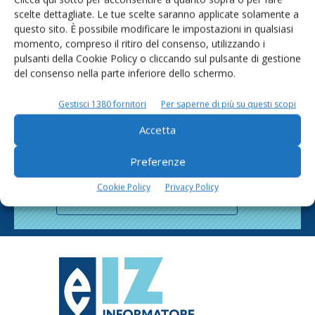
scelte dettagliate. Le tue scelte saranno applicate solamente a
questo sito. È possibile modificare le impostazioni in qualsiasi
momento, compreso il ritiro del consenso, utilizzando i
pulsanti della Cookie Policy o cliccando sul pulsante di gestione
del consenso nella parte inferiore dello schermo.
Gestisci 1380 fornitori
Per saperne di più su questi scopi
Rimani aggiornato sul mondo
Accetta
dell’agricoltura
Preferenze
Cookie Policy
Privacy Policy
Iscriviti alle nostre newsletter