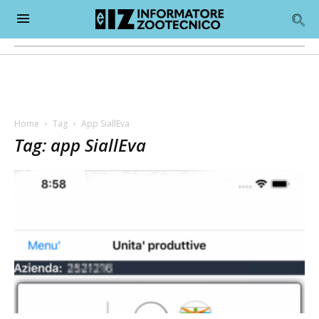
Home
Tag
App SiallEva
Tag: app SiallEva