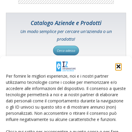
Catalogo Aziende e Prodotti
Un modo semplice per cercare un'azienda o un
prodotto!
Cerca adesso
Per fornire le migliori esperienze, noi e i nostri partner
utilizziamo tecnologie come i cookie per memorizzare e/o
L'Esperto risponde
accedere alle informazioni del dispositivo. Il consenso a queste
I consigli di Terra e Vita agli agricoltori
tecnologie permetterà a noi e ai nostri partner di elaborare
dati personali come il comportamento durante la navigazione
Cerca adesso
o gli ID univoci su questo sito e di mostrare annunci (non)
personalizzati. Non acconsentire o ritirare il consenso può
influire negativamente su alcune caratteristiche e funzioni.
Clicca qui sotto per acconsentire a quanto sopra o per fare