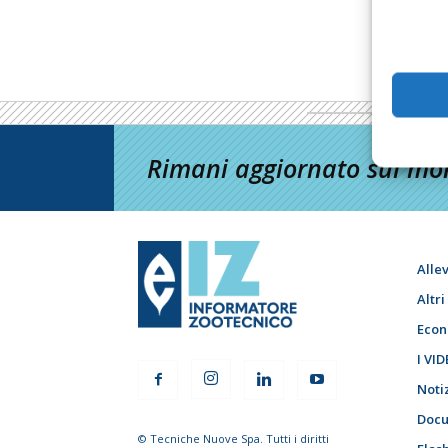
Rimani aggiornato sul mon
Alle
Altr
Econ
I VID
Noti
Docu
© Tecniche Nuove Spa. Tutti i diritti