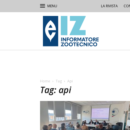
LA RIVISTA
CON
IZ
Informatore
Zootecnico
Home
Tag
Api
Tag: api