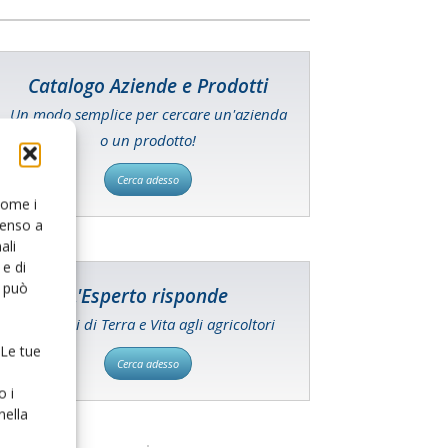
Catalogo Aziende e Prodotti
Un modo semplice per cercare un'azienda
o un prodotto!
Cerca adesso
 come i
senso a
ali
e di
o può
L'Esperto risponde
I consigli di Terra e Vita agli agricoltori
 Le tue
Cerca adesso
o i
nella