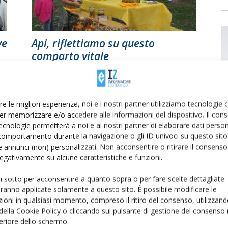
ve
Api, riflettiamo su questo
comparto vitale
Di
C. M.
27 Maggio 2020
re le migliori esperienze, noi e i nostri partner utilizziamo tecnologie
er memorizzare e/o accedere alle informazioni del dispositivo. Il con
ecnologie permetterà a noi e ai nostri partner di elaborare dati person
comportamento durante la navigazione o gli ID univoci su questo sito 
 annunci (non) personalizzati. Non acconsentire o ritirare il consens
 negativamente su alcune caratteristiche e funzioni.
ui sotto per acconsentire a quanto sopra o per fare scelte dettagliate.
aranno applicate solamente a questo sito. È possibile modificare le
n
ioni in qualsiasi momento, compreso il ritiro del consenso, utilizzand
 della Cookie Policy o cliccando sul pulsante di gestione del consenso 
feriore dello schermo.