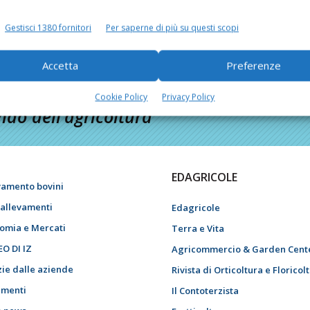
Gestisci 1380 fornitori
Per saperne di più su questi scopi
Accetta
Preferenze
Cookie Policy
Privacy Policy
do dell’agricoltura
EDAGRICOLE
vamento bovini
i allevamenti
Edagricole
omia e Mercati
Terra e Vita
EO DI IZ
Agricommercio & Garden Cent
zie dalle aziende
Rivista di Orticoltura e Floricol
menti
Il Contoterzista