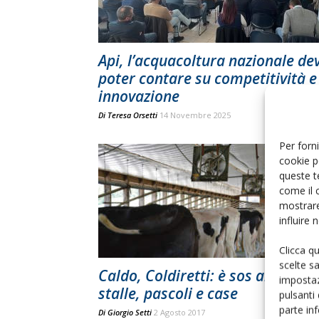
Api, l’acquacoltura nazionale de
poter contare su competitività e
innovazione
Di
Teresa Orsetti
14 Novembre 2025
Per forni
cookie p
queste t
come il 
mostrare
influire
Clicca q
scelte s
Caldo, Coldiretti: è sos animali i
impostaz
stalle, pascoli e case
pulsanti
parte in
Di
Giorgio Setti
2 Agosto 2017