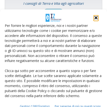
I consigli di Terra e Vita agli agricoltori
Cerca adesso
Per fornire le migliori esperienze, noi e i nostri partner
utilizziamo tecnologie come i cookie per memorizzare e/o
accedere alle informazioni del dispositivo. Il consenso a queste
tecnologie permetterà a noi e ai nostri partner di elaborare
dati personali come il comportamento durante la navigazione
o gli ID univoci su questo sito e di mostrare annunci (non)
personalizzati. Non acconsentire o ritirare il consenso può
influire negativamente su alcune caratteristiche e funzioni.
Clicca qui sotto per acconsentire a quanto sopra o per fare
scelte dettagliate. Le tue scelte saranno applicate solamente a
Rimani aggiornato sul mondo
questo sito. È possibile modificare le impostazioni in qualsiasi
momento, compreso il ritiro del consenso, utilizzando i
dell’agricoltura
pulsanti della Cookie Policy o cliccando sul pulsante di gestione
del consenso nella parte inferiore dello schermo.
Iscriviti alle nostre newsletter
Gestisci 1380 fornitori
Per saperne di più su questi scopi