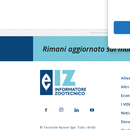
Rimani aggiornato sul mon
Alle
Altr
Econ
I VID
Noti
Docu
© Tecniche Nuove Spa. Tutti i diritti