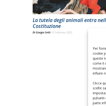
La tutela degli animali entra nel
Costituzione
Di
Giorgio Setti
12 Febbraio 2022
Per forni
cookie p
queste t
come il 
mostrare
influire
Clicca q
scelte s
impostaz
pulsanti
parte in