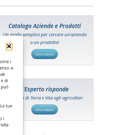
Catalogo Aziende e Prodotti
Un modo semplice per cercare un'azienda
o un prodotto!
Cerca adesso
 come i
senso a
ali
e di
o può
L'Esperto risponde
I consigli di Terra e Vita agli agricoltori
 Le tue
Cerca adesso
o i
nella