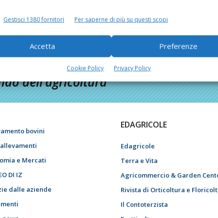
Gestisci 1380 fornitori
Per saperne di più su questi scopi
Accetta
Preferenze
Cookie Policy
Privacy Policy
do dell’agricoltura
EDAGRICOLE
vamento bovini
i allevamenti
Edagricole
omia e Mercati
Terra e Vita
EO DI IZ
Agricommercio & Garden Cent
zie dalle aziende
Rivista di Orticoltura e Floricol
menti
Il Contoterzista