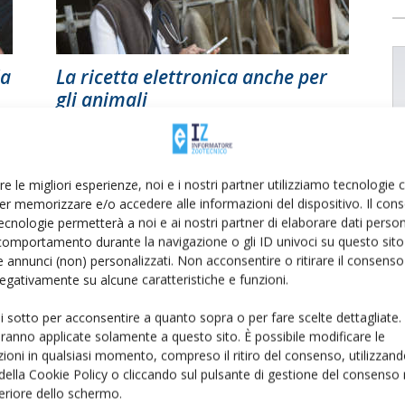
la
La ricetta elettronica anche per
gli animali
Di
Carmen Miranda
19 Giugno 2018
re le migliori esperienze, noi e i nostri partner utilizziamo tecnologie
er memorizzare e/o accedere alle informazioni del dispositivo. Il con
ecnologie permetterà a noi e ai nostri partner di elaborare dati person
comportamento durante la navigazione o gli ID univoci su questo sito 
 annunci (non) personalizzati. Non acconsentire o ritirare il consens
 negativamente su alcune caratteristiche e funzioni.
ui sotto per acconsentire a quanto sopra o per fare scelte dettagliate.
aranno applicate solamente a questo sito. È possibile modificare le
ioni in qualsiasi momento, compreso il ritiro del consenso, utilizzand
 della Cookie Policy o cliccando sul pulsante di gestione del consenso 
feriore dello schermo.