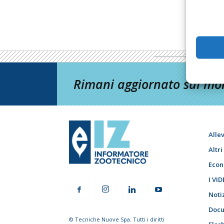
Rimani aggiornato sul mon
Alle
Altr
Econ
I VID
Noti
Docu
© Tecniche Nuove Spa. Tutti i diritti