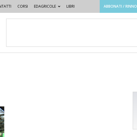
TATTI
CORSI
EDAGRICOLE
LIBRI
ABBONATI / RINN