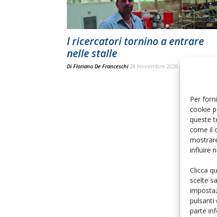
I ricercatori tornino a entrare
nelle stalle
Di
Floriano De Franceschi
28 Novembre 2020
Per forni
cookie p
queste t
come il 
mostrare
influire
Clicca q
scelte s
impostaz
pulsanti
parte in