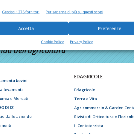
Gestisci 1378 fornitori
Per saperne di più su questi scopi
Accetta
Preferenze
Cookie Policy
Privacy Policy
do dell’agricoltura
EDAGRICOLE
vamento bovini
i allevamenti
Edagricole
omia e Mercati
Terra e Vita
EO DI IZ
Agricommercio & Garden Cent
zie dalle aziende
Rivista di Orticoltura e Floricol
menti
Il Contoterzista