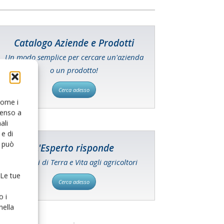
Catalogo Aziende e Prodotti
Un modo semplice per cercare un'azienda
o un prodotto!
Cerca adesso
 come i
senso a
ali
e di
o può
L'Esperto risponde
I consigli di Terra e Vita agli agricoltori
 Le tue
Cerca adesso
o i
nella