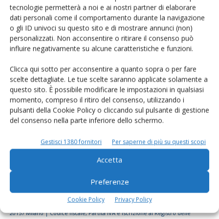
tecnologie permetterà a noi e ai nostri partner di elaborare
Rimani aggiornato sul mondo
dati personali come il comportamento durante la navigazione
dell’agricoltura
o gli ID univoci su questo sito e di mostrare annunci (non)
personalizzati. Non acconsentire o ritirare il consenso può
influire negativamente su alcune caratteristiche e funzioni.
Iscriviti alle nostre newsletter
Clicca qui sotto per acconsentire a quanto sopra o per fare
scelte dettagliate. Le tue scelte saranno applicate solamente a
questo sito. È possibile modificare le impostazioni in qualsiasi
momento, compreso il ritiro del consenso, utilizzando i
pulsanti della Cookie Policy o cliccando sul pulsante di gestione
del consenso nella parte inferiore dello schermo.
Gestisci 1380 fornitori
Per saperne di più su questi scopi
Accetta
Preferenze
Cookie Policy
Privacy Policy
© Tecniche Nuove Spa. Tutti i diritti riservati. Sede legale Via Eritrea 21 -
20157 Milano | Codice fiscale, Partita IVA e Iscrizione al Registro delle