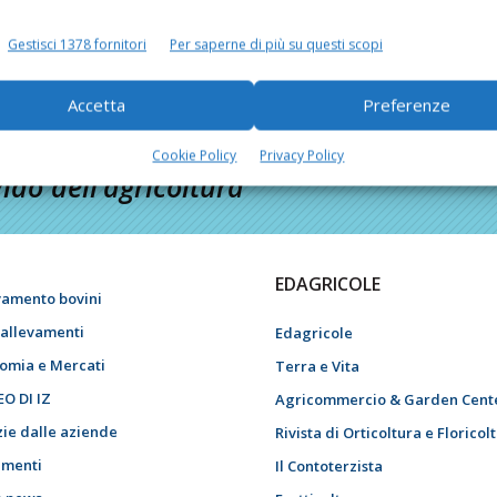
Gestisci 1378 fornitori
Per saperne di più su questi scopi
Accetta
Preferenze
Cookie Policy
Privacy Policy
do dell’agricoltura
EDAGRICOLE
vamento bovini
i allevamenti
Edagricole
omia e Mercati
Terra e Vita
EO DI IZ
Agricommercio & Garden Cent
zie dalle aziende
Rivista di Orticoltura e Floricol
menti
Il Contoterzista