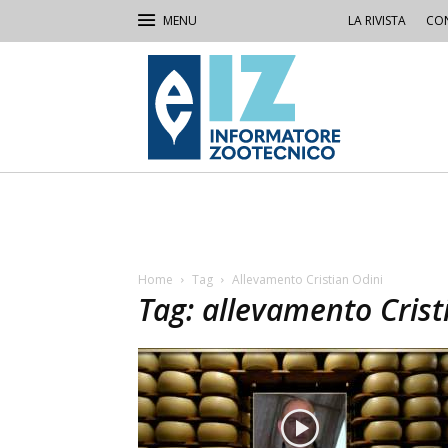
LA RIVISTA
CON
IZ
Informatore
Zootecnico
Home
Tag
Allevamento Cristian Odini
Tag: allevamento Crist