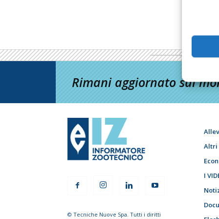
Rimani aggiornato sul mon
Alle
Altr
Econ
I VID
Noti
Docu
© Tecniche Nuove Spa. Tutti i diritti