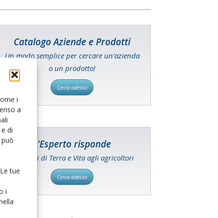
Catalogo Aziende e Prodotti
Un modo semplice per cercare un'azienda
o un prodotto!
Cerca adesso
 come i
senso a
ali
e di
o può
L'Esperto risponde
I consigli di Terra e Vita agli agricoltori
 Le tue
Cerca adesso
o i
nella