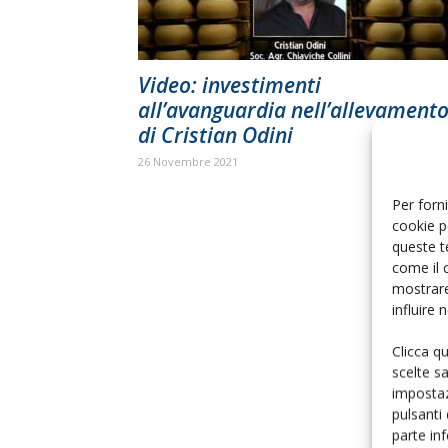
Video: investimenti
all’avanguardia nell’allevament
di Cristian Odini
26 Novembre 2021
Per forni
cookie p
queste t
come il 
mostrare
influire
Clicca q
scelte s
impostaz
pulsanti
parte in