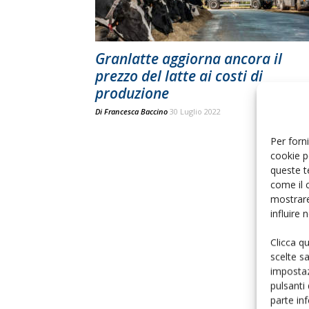
Granlatte aggiorna ancora il
prezzo del latte ai costi di
produzione
Di
Francesca Baccino
30 Luglio 2022
Per forni
cookie p
queste t
come il 
mostrare
influire
Clicca q
scelte s
impostaz
pulsanti
parte in