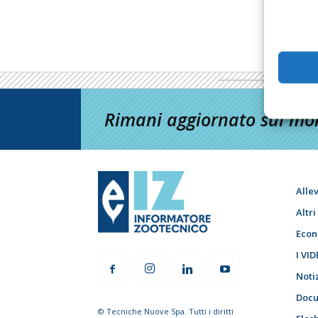
Rimani aggiornato sul mon
Alle
Altr
Econ
I VID
Noti
Docu
© Tecniche Nuove Spa. Tutti i diritti