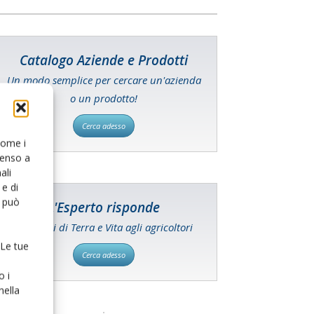
Catalogo Aziende e Prodotti
Un modo semplice per cercare un'azienda
o un prodotto!
Cerca adesso
 come i
senso a
ali
e di
o può
L'Esperto risponde
I consigli di Terra e Vita agli agricoltori
 Le tue
Cerca adesso
o i
nella