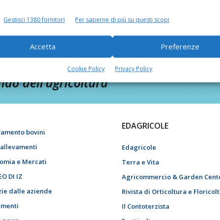
Gestisci 1380 fornitori
Per saperne di più su questi scopi
Accetta
Preferenze
Cookie Policy
Privacy Policy
do dell’agricoltura
EDAGRICOLE
vamento bovini
i allevamenti
Edagricole
omia e Mercati
Terra e Vita
EO DI IZ
Agricommercio & Garden Cent
zie dalle aziende
Rivista di Orticoltura e Floricol
menti
Il Contoterzista