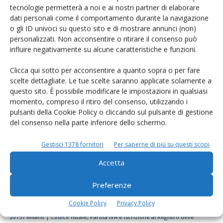
tecnologie permetterà a noi e ai nostri partner di elaborare
Rimani aggiornato sul mondo
dati personali come il comportamento durante la navigazione
dell’agricoltura
o gli ID univoci su questo sito e di mostrare annunci (non)
personalizzati. Non acconsentire o ritirare il consenso può
influire negativamente su alcune caratteristiche e funzioni.
Iscriviti alle nostre newsletter
Clicca qui sotto per acconsentire a quanto sopra o per fare
scelte dettagliate. Le tue scelte saranno applicate solamente a
questo sito. È possibile modificare le impostazioni in qualsiasi
momento, compreso il ritiro del consenso, utilizzando i
pulsanti della Cookie Policy o cliccando sul pulsante di gestione
del consenso nella parte inferiore dello schermo.
Gestisci 1378 fornitori
Per saperne di più su questi scopi
Accetta
Preferenze
Cookie Policy
Privacy Policy
© Tecniche Nuove Spa. Tutti i diritti riservati. Sede legale Via Eritrea 21 -
20157 Milano | Codice fiscale, Partita IVA e Iscrizione al Registro delle