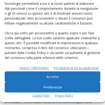
tecnologie permetterà a noi e ai nostri partner di elaborare
Rimani aggiornato sul mondo
dati personali come il comportamento durante la navigazione
dell’agricoltura
o gli ID univoci su questo sito e di mostrare annunci (non)
personalizzati. Non acconsentire o ritirare il consenso può
influire negativamente su alcune caratteristiche e funzioni.
Iscriviti alle nostre newsletter
Clicca qui sotto per acconsentire a quanto sopra o per fare
scelte dettagliate. Le tue scelte saranno applicate solamente a
questo sito. È possibile modificare le impostazioni in qualsiasi
momento, compreso il ritiro del consenso, utilizzando i
pulsanti della Cookie Policy o cliccando sul pulsante di gestione
del consenso nella parte inferiore dello schermo.
Gestisci 1380 fornitori
Per saperne di più su questi scopi
Accetta
Preferenze
Cookie Policy
Privacy Policy
© Tecniche Nuove Spa. Tutti i diritti riservati. Sede legale Via Eritrea 21 -
20157 Milano | Codice fiscale, Partita IVA e Iscrizione al Registro delle