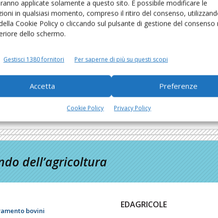
aranno applicate solamente a questo sito. È possibile modificare le
ri che
ioni in qualsiasi momento, compreso il ritiro del consenso, utilizzand
eening
 della Cookie Policy o cliccando sul pulsante di gestione del consenso 
feriore dello schermo.
re in
tto
ttori
Gestisci 1380 fornitori
Per saperne di più su questi scopi
Accetta
Preferenze
Cookie Policy
Privacy Policy
do dell’agricoltura
EDAGRICOLE
vamento bovini