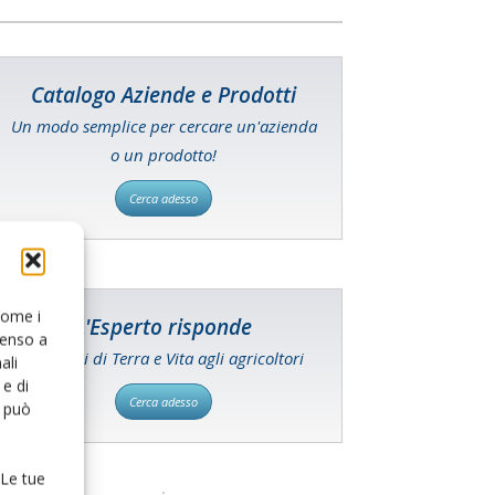
Catalogo Aziende e Prodotti
Un modo semplice per cercare un'azienda
o un prodotto!
Cerca adesso
 come i
L'Esperto risponde
senso a
I consigli di Terra e Vita agli agricoltori
ali
e di
Cerca adesso
o può
 Le tue