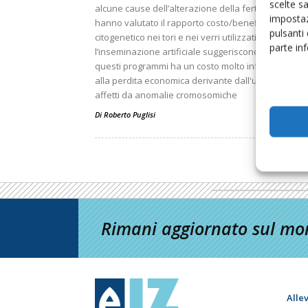
scelte s
alcune cause dell’alterazione della fertilità. E i lavo
impostaz
hanno valutato il rapporto costo/benefici dello scr
pulsanti
citogenetico nei tori e nei verri utilizzati per
parte in
l’inseminazione artificiale suggeriscono che investi
questi programmi ha un costo molto inferiore rispe
alla perdita economica derivante dall'uso di riprodu
affetti da anomalie cromosomiche
Di
Roberto Puglisi
Rimani aggiornato sul mon
Alle