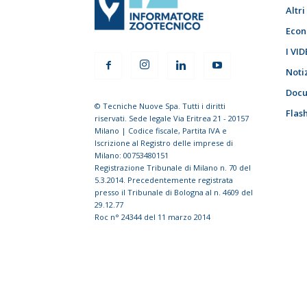
Altr
Econ
I VID
Noti
Docu
© Tecniche Nuove Spa. Tutti i diritti
Flas
riservati. Sede legale Via Eritrea 21 - 20157
Milano | Codice fiscale, Partita IVA e
Iscrizione al Registro delle imprese di
Milano: 00753480151
Registrazione Tribunale di Milano n. 70 del
5.3.2014. Precedentemente registrata
presso il Tribunale di Bologna al n. 4609 del
29.12.77
Roc n° 24344 del 11 marzo 2014