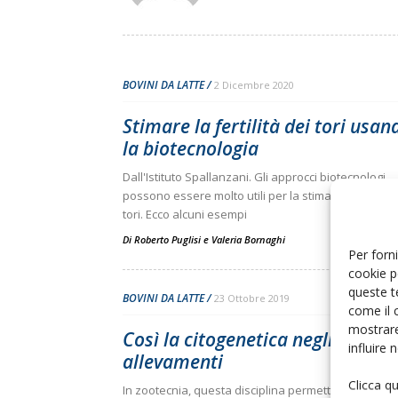
BOVINI DA LATTE
2 Dicembre 2020
Stimare la fertilità dei tori usan
la biotecnologia
Dall'Istituto Spallanzani. Gli approcci biotecnologi
possono essere molto utili per la stima della fertilit
tori. Ecco alcuni esempi
Di
Roberto Puglisi
e
Valeria Bornaghi
Per forni
cookie p
queste t
BOVINI DA LATTE
23 Ottobre 2019
come il 
mostrare
Così la citogenetica negli
influire
allevamenti
Clicca q
In zootecnia, questa disciplina permette di identifi