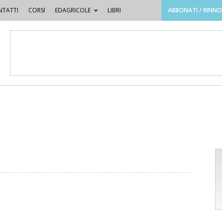
TATTI
CORSI
EDAGRICOLE
LIBRI
ABBONATI / RINN